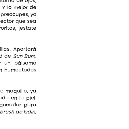
orno de ojos, 
 Y lo mejor de 
 preocupes, yo 
ector que sea 
itos, ¡estate 
las. Aportará 
ed de 
Sun Bum. 
r un bálsamo 
én humectados 
 maquillo, ya 
o en la piel. 
queador para 
otoprotector mineral brush de Isdin, 