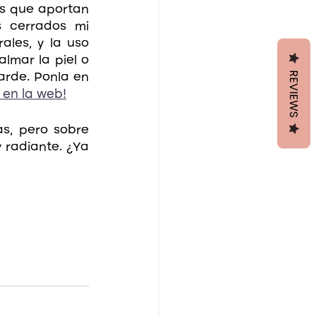
s que aportan 
s cerrados mi 
les, y la uso 
almar la piel o 
REVIEWS
rde. Ponla en 
 en la web!
s, pero sobre 
 radiante. ¿Ya 