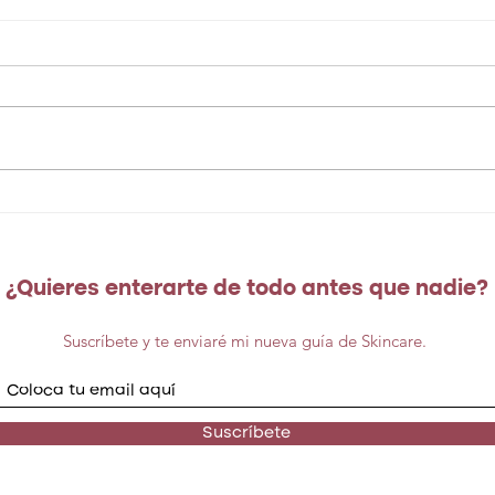
Tendencias para esta
#Mi
Primavera: novias, makeup
favo
y belleza
¿Quieres enterarte de todo antes que nadie?
Suscríbete y te enviaré mi nueva guía de Skincare.
Suscríbete