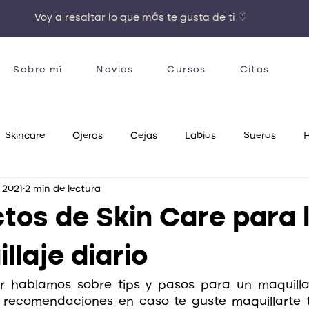
Voy a resaltar lo que más te gusta de ti ♡
Sobre mí
Novias
Cursos
Citas
Skincare
Ojeras
Cejas
Labios
Sueros
H
 2021
2 min de lectura
SelfCare
Sephora
Hauls
Tendencias
tos de Skin Care para 
llaje diario
or hablamos sobre tips y pasos para un maquillaje
 recomendaciones en caso te guste maquillarte to