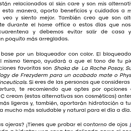
tán relacionados al skin care y son mis alternati
e esta manera, aporto beneficios y cuidados a mi 
veo y siento mejor. También creo que son alte
te durante el home office o estos días que nos
uarentena y debemos evitar salir de casa y 
n poquito más arregladas. 
base por un bloqueador con color. El bloqueador
al mismo tiempo, ayudará a que el tono de tu pi
ciones favoritas son 
Shaka de  La Roche Posay, S
logy de Frezyderm para un acabado mate o Physi
nceuticals
. Si eres de las personas que consideras
rtura, te recomiendo que optes por opciones
 cream (estas alternativas son cosméticas) antes
s ligeras y, también, aportarán hidratación a tu 
a mucho más saludable y natural para el día a día.
 ojeras? ¡Tienes que probar el contorno de ojos 