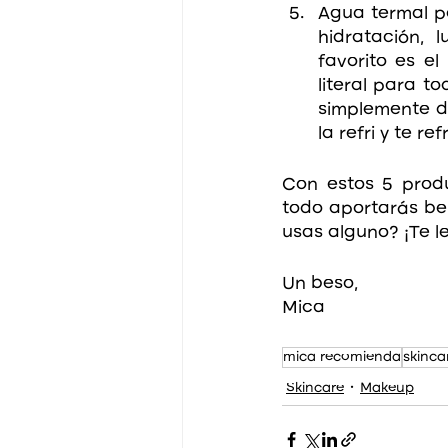
Agua termal pa
hidratación, 
favorito es el
literal para to
simplemente da
la refri y te r
Con estos 5 produ
todo aportarás ben
usas alguno? ¡Te l
Un beso,
Mica 
mica recomienda
skinca
Skincare
Makeup