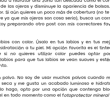
uda a hidratar una zona tan delicada como el cont
 de las ojeras y disminuye la apariencia de bolsas.
lor. Si aún quieres un poco más de cobertura (no te
e ya que mis ojeras son cosa seria), busca un corr
toy preparando otro post con mis correctores favor
ios con color. Úsalo en tus labios y en tus mejil
hidratación a tu piel. Mi opción favorita es el tint
 si no quieres utilizar color puedes optar po
 labios para que tus labios se vean suaves y est
to.
 polvo. No soy de usar muchos polvos cuando me
s seca y me gusta un acabado luminoso e hidratad
lo hago, opto por una opción que contenga blo
el en todo momento como el f