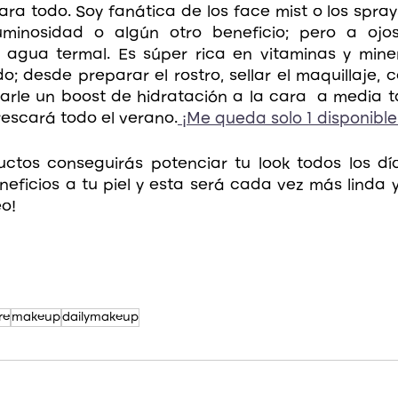
ra todo. Soy fanática de los face mist o los spray
luminosidad o algún otro beneficio; pero a ojo
  agua termal. Es súper rica en vitaminas y minera
do; desde preparar el rostro, sellar el maquillaje, c
rle un boost de hidratación a la cara  a media ta
efrescará todo el verano.
 ¡Me queda solo 1 disponible
ctos conseguirás potenciar tu look todos los día
eficios a tu piel y esta será cada vez más linda y
eo!
re
makeup
dailymakeup