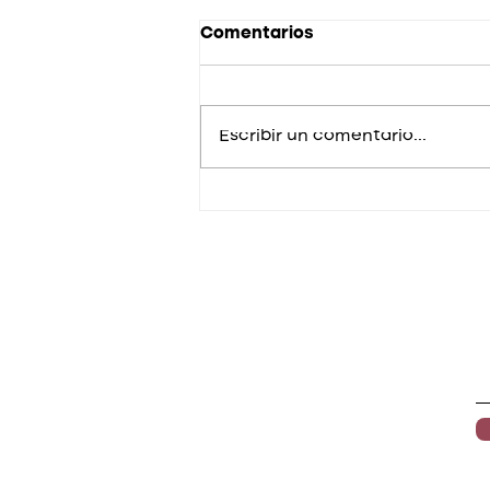
Comentarios
Escribir un comentario...
¿Conoces CeraVe? La
línea perfecta para
hidratar