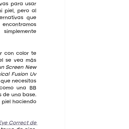
vas para usar 
piel, pero al 
rnativas que 
 encontramos 
simplemente 
 con color te 
el se vea más 
un Screen New 
cal Fusion Uv 
 que necesitas 
 como una BB 
 de una base. 
piel haciendo 
 
Eye Correct de 