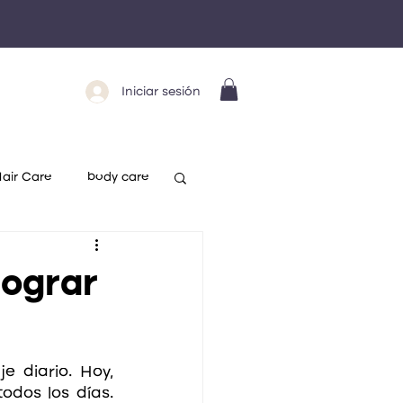
Iniciar sesión
air Care
body care
lograr
 diario. Hoy, 
dos los días. 