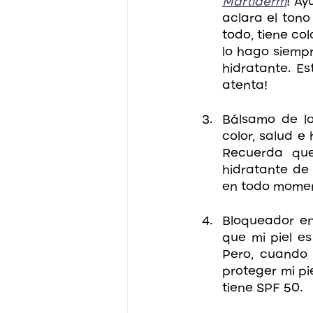
Martiderm
! Ay
aclara el tono
todo, tiene co
lo hago siempr
hidratante. Es
atenta!
Bálsamo de lab
color, salud e 
Recuerda que
hidratante de
en todo momen
Bloqueador en
que mi piel e
Pero, cuando 
proteger mi pi
tiene SPF 50. 