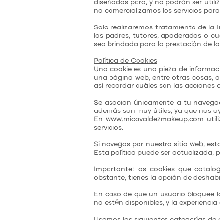
diseñados para, y no podrán ser uti
no comercializamos los servicios par
Solo realizaremos tratamiento de la
los padres, tutores, apoderados o cu
sea brindada para la prestación de lo
Política de Cookies
Una cookie es una pieza de informac
una página web, entre otras cosas, a
así recordar cuáles son las acciones o
Se asocian únicamente a tu navegado
además son muy útiles, ya que nos ayu
En
www.micavaldezmakeup.com
util
servicios.
Si navegas por nuestro sitio web, est
Esta política puede ser actualizada, p
Importante: las cookies que catal
obstante, tienes la opción de deshabil
En caso de que un usuario bloquee la
no estén disponibles, y la experienci
Usamos las siguientes categorías de 