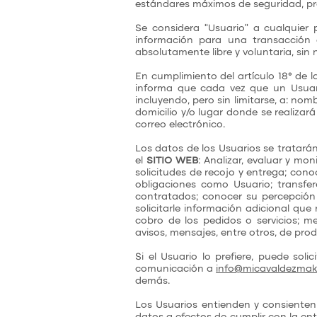
estándares máximos de seguridad, pro
Se considera “Usuario” a cualquier
información para una transacción
absolutamente libre y voluntaria, sin
En cumplimiento del artículo 18° de l
informa que cada vez que un Usuario
incluyendo, pero sin limitarse, a: no
domicilio y/o lugar donde se realizar
correo electrónico.
Los datos de los Usuarios se tratará
el
SITIO WEB
: Analizar, evaluar y mon
solicitudes de recojo y entrega; cono
obligaciones como Usuario; transfer
contratados; conocer su percepción 
solicitarle información adicional que 
cobro de los pedidos o servicios; m
avisos, mensajes, entre otros, de prod
Si el Usuario lo prefiere, puede sol
comunicación a
info@micavaldezma
demás.
Los Usuarios entienden y consiente