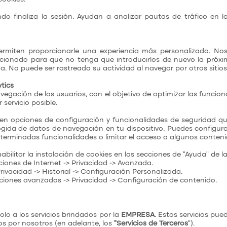
 finaliza la sesión. Ayudan a analizar pautas de tráfico en l
permiten proporcionarle una experiencia más personalizada. N
cionado para que no tenga que introducirlos de nuevo la próxim
. No puede ser rastreada su actividad al navegar por otros sitio
ytics
avegación de los usuarios, con el objetivo de optimizar las funcio
 servicio posible.
n opciones de configuración y funcionalidades de seguridad que 
ogida de datos de navegación en tu dispositivo. Puedes configur
eterminadas funcionalidades o limitar el acceso a algunos conten
abilitar la instalación de cookies en las secciones de "Ayuda" de
ciones de Internet -> Privacidad -> Avanzada.
rivacidad -> Historial -> Configuración Personalizada.
iones avanzadas -> Privacidad -> Configuración de contenido.
solo a los servicios brindados por la
EMPRESA
. Estos servicios pue
os por nosotros (en adelante, los
"Servicios de Terceros
").