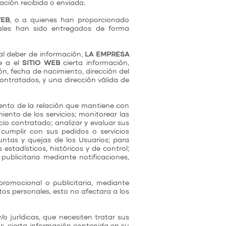
ación recibida o enviada.
WEB
, o a quienes han proporcionado
ales han sido entregados de forma
 al deber de información,
LA EMPRESA
ne a el
SITIO WEB
cierta información,
ón, fecha de nacimiento, dirección del
contratados, y una dirección válida de
iento de la relación que mantiene con
miento de los servicios; monitorear las
cio contratado; analizar y evaluar sus
cumplir con sus pedidos o servicios
untas y quejas de los Usuarios; para
 estadísticos, históricos y de control;
 publicitaria mediante notificaciones,
 promocional o publicitaria, mediante
os personales, esto no afectara a los
o jurídicas, que necesiten tratar sus