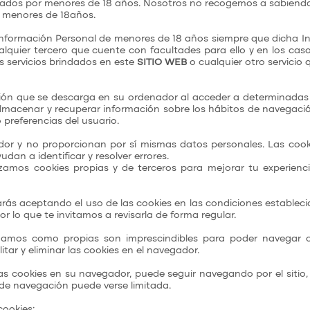
lizados por menores de 18 años. Nosotros no recogemos a sabiend
a menores de 18años.
 Información Personal de menores de 18 años siempre que dicha I
alquier tercero que cuente con facultades para ello y en los ca
s servicios brindados en este
SITIO WEB
o cualquier otro servicio
ión que se descarga en su ordenador al acceder a determinadas
lmacenar y recuperar información sobre los hábitos de navegació
 preferencias del usuario.
r y no proporcionan por sí mismas datos personales. Las cooki
dan a identificar y resolver errores.
izamos cookies propias y de terceros para mejorar tu experienci
arás aceptando el uso de las cookies en las condiciones establecid
or lo que te invitamos a revisarla de forma regular.
ogamos como propias son imprescindibles para poder navegar c
itar y eliminar las cookies en el navegador.
s cookies en su navegador, puede seguir navegando por el sitio, 
a de navegación puede verse limitada.
cookies: