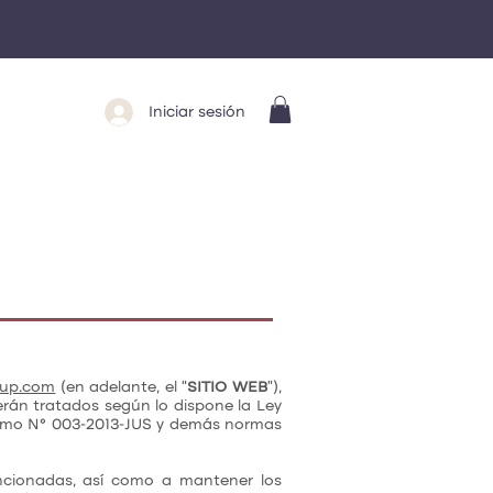
Iniciar sesión
eup.com
(en adelante, el “
SITIO WEB
”),
rán tratados según lo dispone la Ley
remo N° 003-2013-JUS y demás normas
encionadas, así como a mantener los