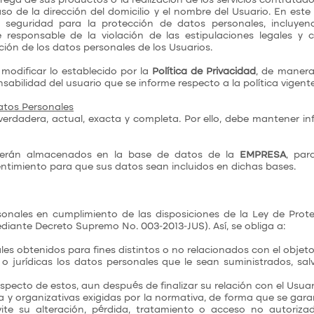
rega de sus productos o la realización de los servicios contratad
aso de la dirección del domicilio y el nombre del Usuario. En este
 seguridad para la protección de datos personales, incluyen
responsable de la violación de las estipulaciones legales y 
ión de los datos personales de los Usuarios.
modificar lo establecido por la
Política de Privacidad
, de maner
ponsabilidad del usuario que se informe respecto a la política vige
atos Personales
verdadera, actual, exacta y completa. Por ello, debe mantener i
 serán almacenados en la base de datos de la
EMPRESA
, par
entimiento para que sus datos sean incluidos en dichas bases.
onales en cumplimiento de las disposiciones de la Ley de Prot
iante Decreto Supremo No. 003-2013-JUS). Así, se obliga a:
ales obtenidos para fines distintos o no relacionados con el objeto
 o jurídicas los datos personales que le sean suministrados, sal
specto de estos, aun después de finalizar su relación con el Usuar
a y organizativas exigidas por la normativa, de forma que se gara
ite su alteración, pérdida, tratamiento o acceso no autoriz