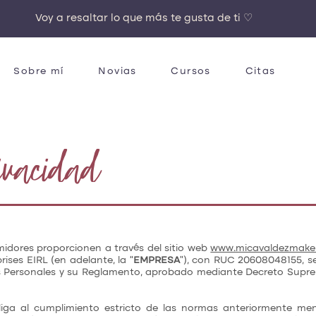
Voy a resaltar lo que más te gusta de ti ♡
Sobre mí
Novias
Cursos
Citas
rivacidad
idores proporcionen a través del sitio web
www.micavaldezmak
ises EIRL (en adelante, la “
EMPRESA
”), con RUC 20608048155, se
os Personales y su Reglamento, aprobado mediante Decreto Sup
liga al cumplimiento estricto de las normas anteriormente m