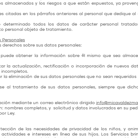
tos almacenados y los riesgos a que están expuestos, ya prove
es citadas en los párrafos anteriores al personal que dedique al
zo determinado todos los datos de carácter personal tratado
o personal objeto de tratamiento.
s Personales
es derechos sobre sus datos personales:
io puede obtener la información sobre él mismo que sea almac
citar la actualización, rectificación o incorporación de nuevos 
n incompletos.
tar la eliminación de sus datos personales que no sean requeridos
rse al tratamiento de sus datos personales, siempre que dich
ación mediante un correo electrónico dirigido
info@micavaldezm
n: nombres completos, y solicitud y datos involucrados en su pe
por Ley.
ección de las necesidades de privacidad de los niños, y ani
ctividades e intereses en línea de sus hijos. Los Servicios b