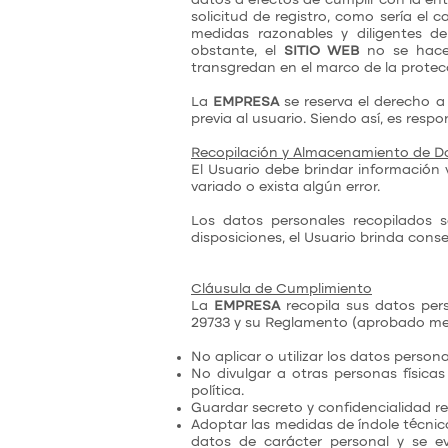
datos a efectos de cumplir con la ent
solicitud de registro, como sería el c
medidas razonables y diligentes de
obstante, el
SITIO WEB
no se hace 
transgredan en el marco de la protecc
La
EMPRESA
se reserva el derecho a 
previa al usuario. Siendo así, es res
Recopilación y Almacenamiento de D
El Usuario debe brindar información 
variado o exista algún error.
Los datos personales recopilados
disposiciones, el Usuario brinda cons
Cláusula de Cumplimiento
La
EMPRESA
recopila sus datos pers
29733 y su Reglamento (aprobado med
No aplicar o utilizar los datos person
No divulgar a otras personas físicas
política.
Guardar secreto y confidencialidad re
Adoptar las medidas de índole técnic
datos de carácter personal y se ev