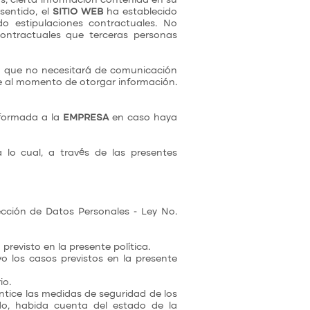
os, cierta información contenida en su
 sentido, el
SITIO WEB
ha establecido
do estipulaciones contractuales. No
contractuales que terceras personas
a que no necesitará de comunicación
nte al momento de otorgar información.
nformada a la
EMPRESA
en caso haya
a lo cual, a través de las presentes
ección de Datos Personales - Ley No.
 previsto en la presente política.
vo los casos previstos en la presente
io.
ntice las medidas de seguridad de los
ado, habida cuenta del estado de la