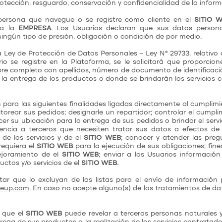
tección, resguardo, conservación y confidencialidad de la inform
 persona que navegue o se registre como cliente en el
SITIO 
 a la
EMPRESA
. Los Usuarios declaran que sus datos person
 ningún tipo de presión, obligación o condición de por medio.
a Ley de Protección de Datos Personales – Ley N° 29733, relativo
 se registre en la Plataforma, se le solicitará que proporcio
mbre completo con apellidos, número de documento de identificaci
á la entrega de los productos o donde se brindarán los servicios 
n para las siguientes finalidades ligadas directamente al cumplim
itorear sus pedidos; designarle un repartidor; controlar el cumpli
cer su ubicación para la entrega de sus pedidos o brindar el servi
encia a terceros que necesiten tratar sus datos a efectos de 
de los servicios y de el
SITIO WEB
; conocer y atender las preg
requiera el
SITIO WEB
para la ejecución de sus obligaciones; fines
ejoramiento de el
SITIO WEB
; enviar a los Usuarios información
uctos y/o servicios de el
SITIO WEB.
icitar que lo excluyan de las listas para el envío de información
keup.com
. En caso no acepte alguno(s) de los tratamientos de dat
n que el
SITIO WEB
puede revelar a terceras personas naturales y/