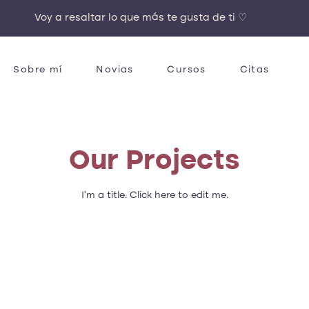
Voy a resaltar lo que más te gusta de ti ♡
Sobre mí
Novias
Cursos
Citas
Our Projects
I'm a title. ​Click here to edit me.